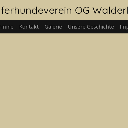
ferhundeverein OG Walde
rmine
Kontakt
Galerie
Unsere Geschichte
Im