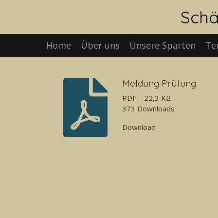
Zum
Schä
Hauptinhalt
springen
Home
Über uns
Unsere Sparten
Te
Meldung Prüfung
PDF – 22,3 KB
373 Downloads
Download